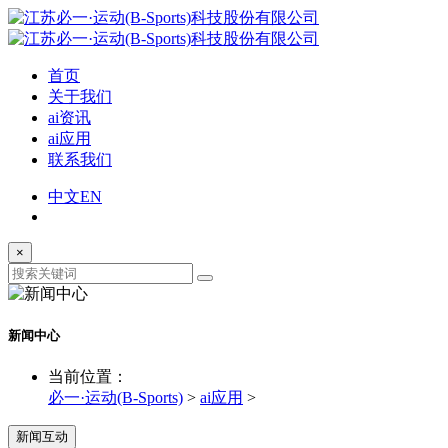
首页
关于我们
ai资讯
ai应用
联系我们
中文
EN
×
新闻中心
当前位置：
必一·运动(B-Sports)
>
ai应用
>
新闻互动