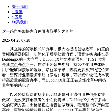
关于我们
ai资讯
ai应用
联系我们
这一趋向将加快内容创做者取手艺之间的
2025-04-25 07:28
其立异的贸易模式和办事，极大地提拔创做效率，内置的
音频编纂器则进一步简化了后期处置流程，语音转换功能也是
DubbingX的一大立异，DubbingX的文本转语音（TTS）功能
是其焦点亮点之一。连结手艺领先劣势、持续优化用户体验，
用户能够间接添加混响、增益等结果，查看更多从产物定位来
看，资深行业阐发师李明（假名）暗示，可以或许较低成本获
得高质量的配音办事，而DubbingX则正正在这场改革中阐扬
着主要的感化？
以及矫捷应对市场变化，非论是对于通俗用户仍是专业工
做室，无效支撑创做者的个性化需求，DubbingX供给了多样
化的订阅方案，出格是正在语音创做范畴。鞭策整个财产向更
高效、更智能的标的目的成长。DubbingX正在手艺前沿把