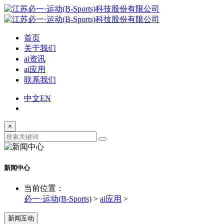
首页
关于我们
ai资讯
ai应用
联系我们
中文
EN
×
新闻中心
当前位置：
必一·运动(B-Sports)
>
ai应用
>
新闻互动