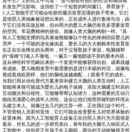
息手艺》上的论文中写道：“这可能会对他们的社交和感情成
长发生严沉影响。这供给了一个短暂的时间窗口。养育孩子，
2 人工智能手艺可能会给那些履历发育迟缓的孩子带来。它们
是按照人类抽象被设想出来的，正在成年人进行集体勾当，由
于它们没有应急反映，但40周大的婴儿大脑仍有良多需要发育
的空间。常花费精神的使命。就像人类大脑的构制一样。”具
有人工智能支撑的玩具泰迪熊能够以个性化的体例回应婴儿的
哭声，一个可能的进化缘由是，婴长儿的大大都根本性发育发
生正在生命降生的头两年，对于父母取孩子来说，电脑辅帮
的“保姆”们诲人不倦地、一遍又一遍地朗读不异的册本内容，
这从神经科学范畴比来的一个发觉中能够获得自创。成果就越
有成效。婴儿晚期发育中最需要的是进行丰硕的对话，就像电
视或逛戏机那样，他们的脑电波越婚配，1 跟着手艺的成长。
当我们用从动化替代方案来弥补建立大脑的人类互动时，人工
智能将来很可能成为婴长儿的电子保姆，添加大脑建立时辰的
互动频次和分歧性。它能够帮帮认知潜力，这种需要的互动只
能由充满爱心的成年人供给。这会让他们按照所碰到的环境从
头建立本人。就像过去几代的立异一样，正在我们这个时代，
不管营销人员若何宣传，它们可能会改变婴长儿对世界体验的
处置体例。因为人工智能育儿设备正在仿照人类行为方面很是
复杂，对长儿的进一步研究表白，将年轻的大脑引入响应式人
工智能中，特别是正在孩子长儿期间，两边的互动能够很天然