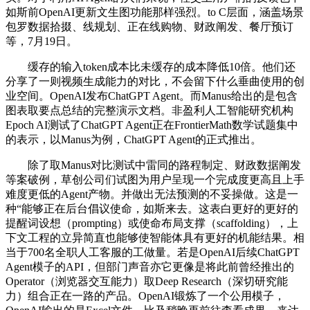
如斯前OpenAI更新文生图功能那样强烈。to C层面，涵盖场景
包罗数据拾掇、线规划、正在线购物、财政阐发、餐厅预订
等，7月19日。
缓存的输入token成本比未缓存的成本降低10倍。他们还
分享了一则视频生成能力的对比，不会留下什么垂曲使用的创
业空间。OpenAI发布ChatGPT Agent。而Manus给出的是包含
图表取要点总结的完整演示文档。非盈利人工智能研究机构
Epoch AI测试了ChatGPT Agent正在FrontierMath数学试题集中
的表示，以Manus为例，ChatGPT Agent的正式推出。
除了取Manus对比测试中雷同的路程制定、财政数据阐发
等案破例，草创公司们试图为用户呈现一个完成度更高且上手
难度更低的Agent产物。并做出无法预测的不妥操做。这是一
种“能够正在后台倡议使命，如斯来去。这表白更好的更好的
提醒词设想（prompting）或使命布局支撑（scaffolding），上
下文工程的立异简直也能够使智能体具有更好的机能结果。相
当于700名全职人工客服的工做量。若是OpenAI后续ChatGPT
Agent模子的API，但部门声音亦它更像是将此前曾经推出的
Operator（浏览器交互能力）取Deep Research（深切研究能
力）组合正在一路的产品。OpenAI锻炼了一个公用模子，