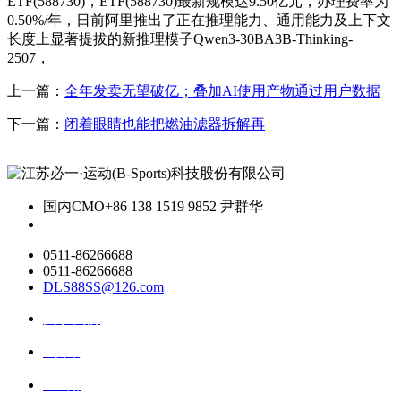
ETF(588730)，ETF(588730)最新规模达9.50亿元，办理费率为
0.50%/年，日前阿里推出了正在推理能力、通用能力及上下文
长度上显著提拔的新推理模子Qwen3-30BA3B-Thinking-
2507，
上一篇：
全年发卖无望破亿；叠加AI使用产物通过用户数据
下一篇：
闭着眼睛也能把燃油滤器拆解再
国内CMO
+86 138 1519 9852 尹群华
0511-86266688
0511-86266688
DLS88SS@126.com
关于我们
ai资讯
ai应用