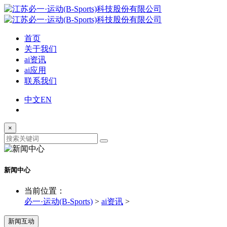
首页
关于我们
ai资讯
ai应用
联系我们
中文
EN
×
新闻中心
当前位置：
必一·运动(B-Sports)
>
ai资讯
>
新闻互动