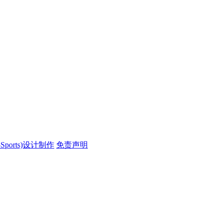
ports)设计制作
免责声明