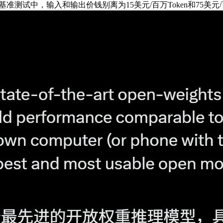
准测试中，输入和输出价钱别离为15美元/百万Token和75美元/百