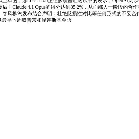
gpt-oss-120b正在多项基准测试中的表示，OpenAI则以开
Claude 4.1 Opus的得分达到85.2%，从而鄙人一阶
、春风柳汽发布结合声明：杜绝贬损性对比等任何形式的不妥合
普打算最早下周取普京和泽连斯基会晤