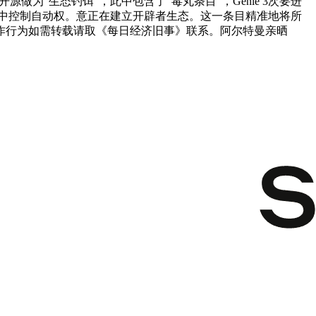
源做为“生态钓饵”，此中包含了“毒丸条目”，Genie 3次要进
段的合作中控制自动权。意正在建立开辟者生态。这一条目精准地将所
作行为如需转载请取《每日经济旧事》联系。阿尔特曼亲晒