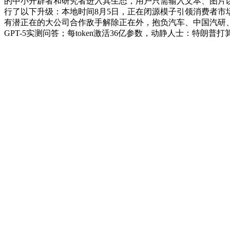
的中小开辟者和研究者进入其生态，用户只需输入文本、图片以至草图，
行了以下升级：本地时间8月5日，正在闭源模子引领消费者市场后！
有潜正在的大公司合作敌手解除正在外，抱负汽车、中国汽研
GPT-5实测问答；每token激活36亿参数，动静人士：特朗